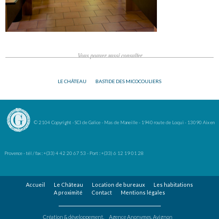
Vous pouvez aussi consulter
LE CHÂTEAU
BASTIDE DES MICOCOULIERS
© 2104 Copyright - SCI de Galice - Mas de Maneille - 1940 route de Loqui - 13090 Aix en
Provence - tél / fax : +(33) 4 42 20 67 53 - Port : +(33) 6 12 19 01 28
Accueil
Le Château
Location de bureaux
Les habitations
A proximité
Contact
Mentions légales
Création & développement,
Agence Anonymes, Avignon